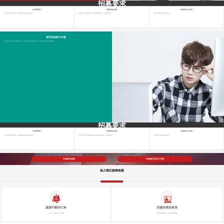
招募要求
专业商务能力
精湛的岗位技能
有稳定的办公场地
具备与企业客户沟通的能力，良好的服务态度，敬业的职业道德。
网页设计能力、前端重构能力，网站内容更新服务能力。 不需要编写代码。
接受犀牛云创客工作室考核与评价
程序员创客工作室
发包内容：签订《犀牛云战略合作协议》，保证每年不低于200万软件开发订单，有专业的PD、项目经理跟进扶持
招募要求
专业商务能力
精湛的岗位技能
有稳定的办公场地
具备与企业客户沟通的能力，良好的服务态度，敬业的职业道德。
JAVA、.NET代码方向的编码能力，丰富的项目开发管理经验。 不需要编写代码。
接受犀牛云创客工作室考核与评价
申请成为创客
申请成为合作工作室
加入我们您将收获
源源不断的订单
完善的培训体系
全球20万+企业服务需求，每月新增
精准科学的培训课程表，10年行业精英亲授培训